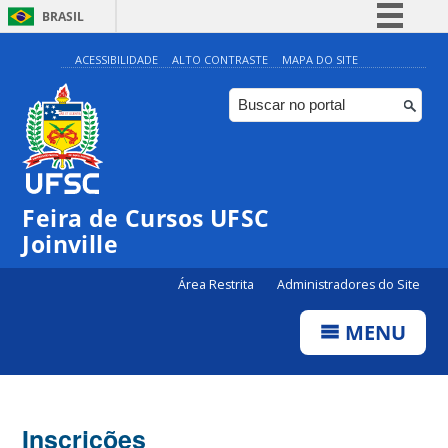
BRASIL
Simplifique!
ACESSIBILIDADE
ALTO CONTRASTE
MAPA DO SITE
Comunica BR
Participe
Acesso à informação
Legislação
Feira de Cursos UFSC
Canais
Joinville
Área Restrita
Administradores do Site
MENU
Inscrições